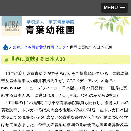
MENU
認定こども園青葉幼稚園ブログ
世界に貢献する日本人30
世界に貢献する日本人30
16年に渡り東京青葉学院でそろばんをご指導頂いている、国際珠算
普及基金理事長の藤井將男先生が、CCCメディアハウス発行の
Newsweek（ニューズウィーク）日本版 (11月23日発行）「世界に貢
献する日本人30」に選ばれました。(写真、後列の左から2番目）
2019年のトンガ訪問には東京青葉学院職員も随行し、教育大臣への
表敬訪問、トンガそろばん大会や現地小学校の視察、在トンガ日本国
大使邸での晩餐会への列席などの貴重な経験から普及活動について学
ばせて頂きました。今年度の青葉幼稚園の発表会でも国際珠算普及基