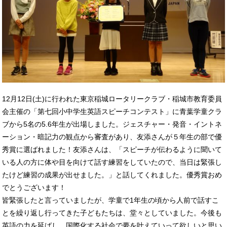
12月12日(土)に行われた東京稲城ロータリークラブ・稲城市教育委員
会主催の「第七回小中学生英語スピーチコンテスト」に青葉学童クラ
ブから5名の5.6年生が出場しました。ジェスチャー・発音・イントネ
ーション・暗記力の観点から審査があり、友添さんが５年生の部で優
秀賞に選ばれました！友添さんは、「スピーチが伝わるように聞いて
いる人の方に体や目を向けて話す練習をしていたので、当日は緊張し
たけど練習の成果が出せました。」と話してくれました。優秀賞おめ
でとうございます！
皆緊張したと言っていましたが、学童で1年生の頃から人前で話すこ
とを繰り返し行ってきた子どもたちは、堂々としていました。今後も
英語の力を延ばし、国際化する社会で夢を叶えていって欲しいと思い