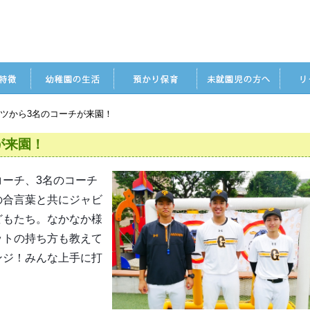
ツから3名のコーチが来園！
が来園！
ーチ、3名のコーチ
の合言葉と共にジャビ
どもたち。なかなか様
ットの持ち方も教えて
ンジ！みんな上手に打