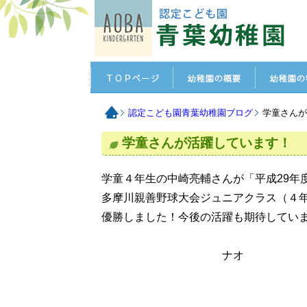
認定こども園青葉幼稚園ブログ
学童さん
学童さんが活躍しています！
学童４年生の中崎亮輔さんが「平成29年度第
多摩川親善野球大会ジュニアクラス（４
優勝しました！今後の活躍も期待してい
ナオ